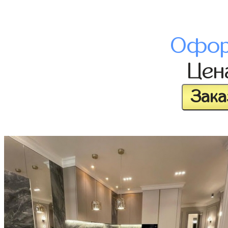
Офор
Це
Зака