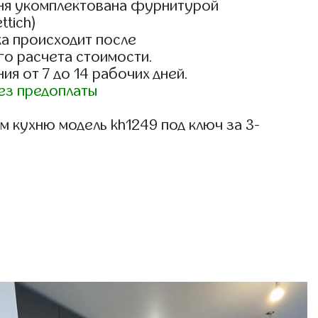
ня укомплектована фурнитурой
ttich)
а происходит после
го расчета стоимости.
ия от 7 до 14 рабочих дней.
ез предоплаты
 кухню модель kh1249 под ключ за 3-