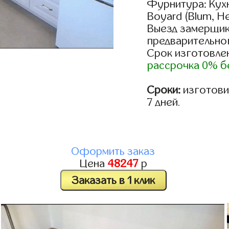
Фурнитура: Кух
Boyard (Blum, He
Выезд замерщик
предварительно
Срок изготовлен
рассрочка 0% б
Сроки:
изготовим
7 дней.
Оформить заказ
Цена
48247
р
Заказать в 1 клик