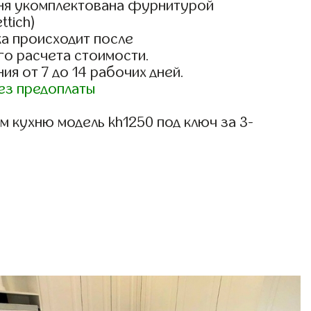
ня укомплектована фурнитурой
ttich)
а происходит после
го расчета стоимости.
ия от 7 до 14 рабочих дней.
ез предоплаты
 кухню модель kh1250 под ключ за 3-