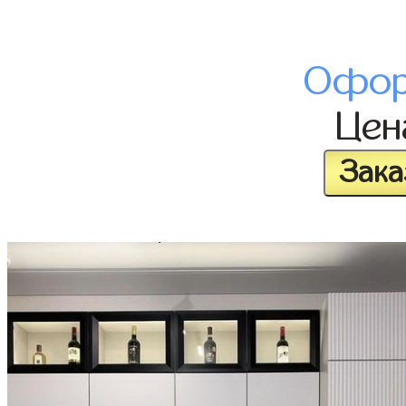
Офор
Це
Зака