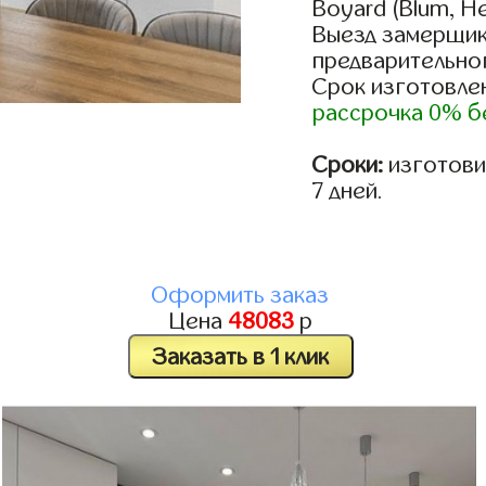
Boyard (Blum, He
Выезд замерщик
предварительно
Срок изготовлен
рассрочка 0% б
Сроки:
изготовим
7 дней.
Оформить заказ
Цена
48083
р
Заказать в 1 клик