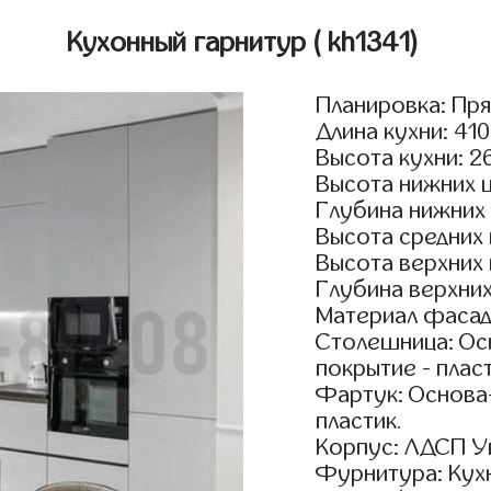
Кухонный гарнитур
( kh1341)
Планировка: Пр
Длина кухни: 41
Высота кухни: 2
Высота нижних 
Глубина нижних
Высота средних
Высота верхних
Глубина верхни
Материал фасад
Столешница: Осн
покрытие - пласт
Фартук: Основа
пластик.
Корпус: ЛДСП У
Фурнитура: Кух