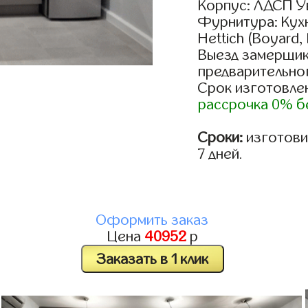
Корпус: ЛДСП У
Фурнитура: Кух
Hettich (Boyard,
Выезд замерщик
предварительно
Срок изготовлен
рассрочка 0% б
Сроки:
изготовим
7 дней.
Оформить заказ
Цена
40952
р
Заказать в 1 клик