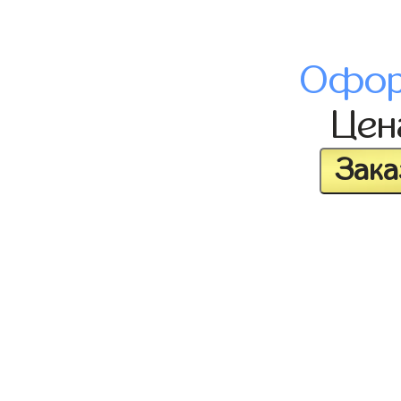
Офор
Це
Зака