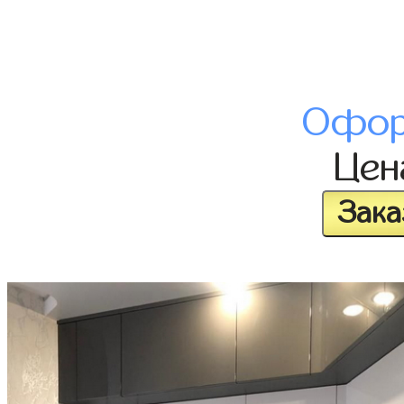
Офор
Це
Зака