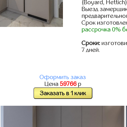
(Boyard, Hettich
Выезд замерщик
предварительно
Срок изготовлен
рассрочка 0% б
Сроки:
изготовим
7 дней.
Оформить заказ
Цена
59766
р
Заказать в 1 клик