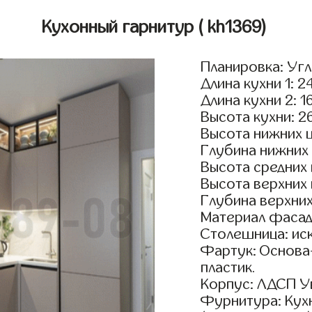
Кухонный гарнитур
( kh1369)
Планировка: Уг
Длина кухни 1: 2
Длина кухни 2: 
Высота кухни: 2
Высота нижних 
Глубина нижних
Высота средних
Высота верхних
Глубина верхни
Материал фасад
Столешница: ис
Фартук: Основа
пластик.
Корпус: ЛДСП У
Фурнитура: Кух