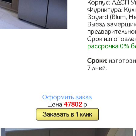
Корпус: ЛДСП У
Фурнитура: Кух
Boyard (Blum, He
Выезд замерщик
предварительно
Срок изготовлен
рассрочка 0% б
Сроки:
изготовим
7 дней.
Оформить заказ
Цена
47802
р
Заказать в 1 клик