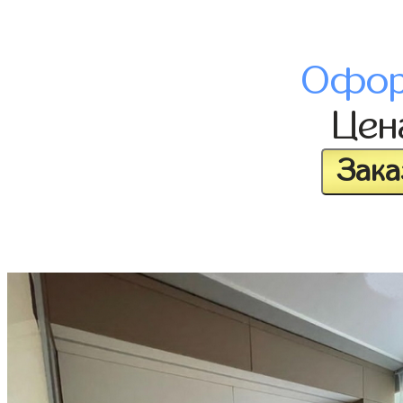
Офор
Це
Зака