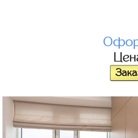
Офор
Це
Зака