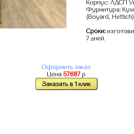
Корпус: ЛДСП У
Фурнитура: Кух
(Boyard, Hettich
Сроки:
изготовим
7 дней.
Оформить заказ
Цена
57687
р
Заказать в 1 клик