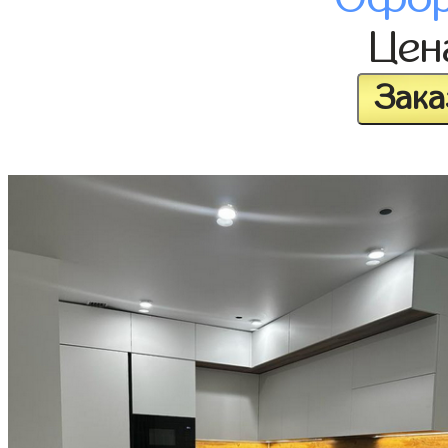
Це
Зака