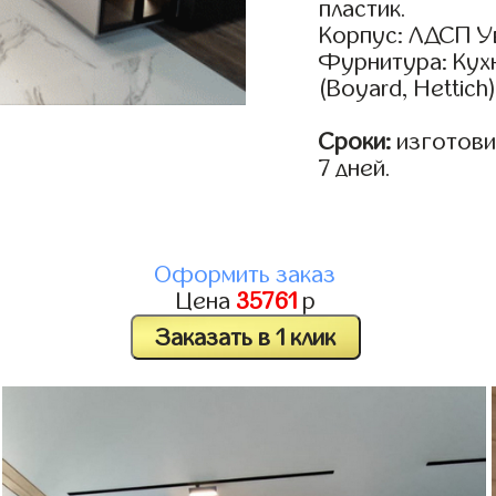
пластик.
Корпус: ЛДСП У
Фурнитура: Кух
(Boyard, Hettich
Сроки:
изготовим
7 дней.
Оформить заказ
Цена
35761
р
Заказать в 1 клик