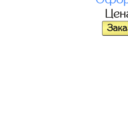
Це
Зака