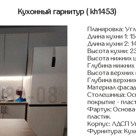
Кухонный гарнитур
( kh1453)
Планировка: Уг
Длина кухни 1: 1
Длина кухни 2: 1
Высота кухни: 2
Высота нижних 
Глубина нижних
Высота верхних
Глубина верхни
Материал фасад
Столешница: Осн
покрытие - пласт
Фартук: Основа
пластик.
Корпус: ЛДСП У
Фурнитура: Кух