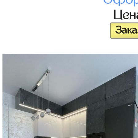
Це
Зака