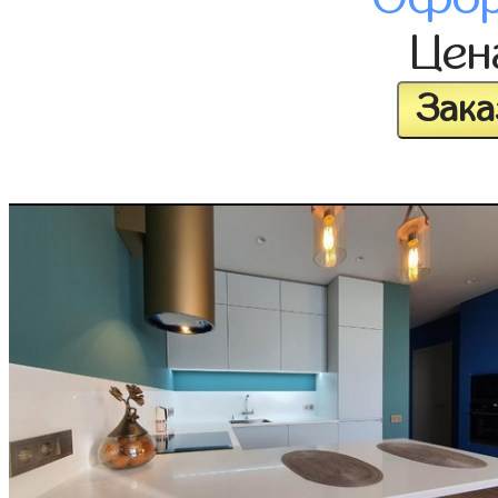
Це
Зака