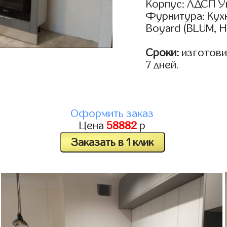
Корпус: ЛДСП У
Фурнитура: Кух
Boyard (BLUM, H
Сроки:
изготовим
7 дней.
Оформить заказ
Цена
58882
р
Заказать в 1 клик