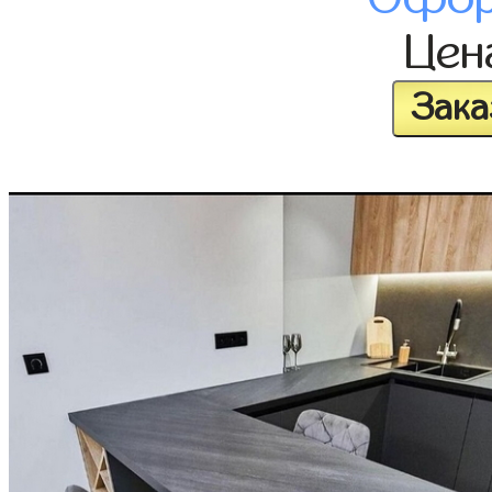
Це
Зака