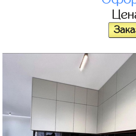
Це
Зака