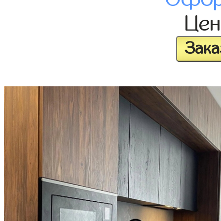
Це
Зака