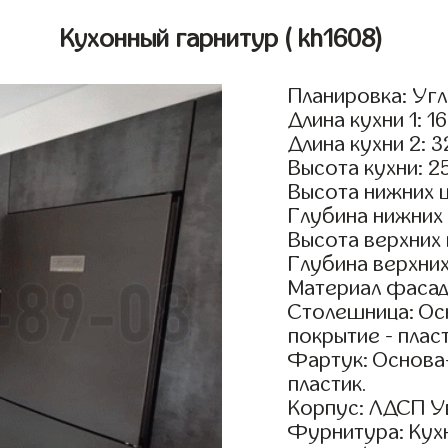
Кухонный гарнитур
( kh1608)
Планировка: Уг
Длина кухни 1: 1
Длина кухни 2: 
Высота кухни: 2
Высота нижних 
Глубина нижних
Высота верхних
Глубина верхни
Материал фаса
Столешница: Осн
покрытие - пласт
Фартук: Основа
пластик.
Корпус: ЛДСП У
Фурнитура: Кух