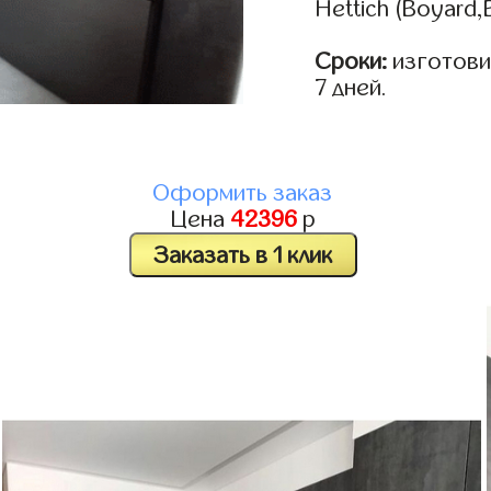
Hettich (Boyard
Сроки:
изготовим
7 дней.
Оформить заказ
Цена
42396
р
Заказать в 1 клик