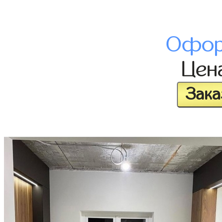
Офор
Цен
Зака