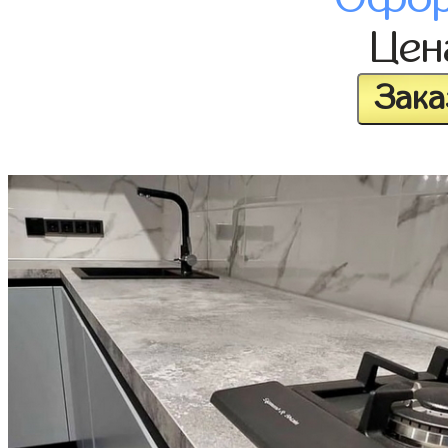
Це
Зака