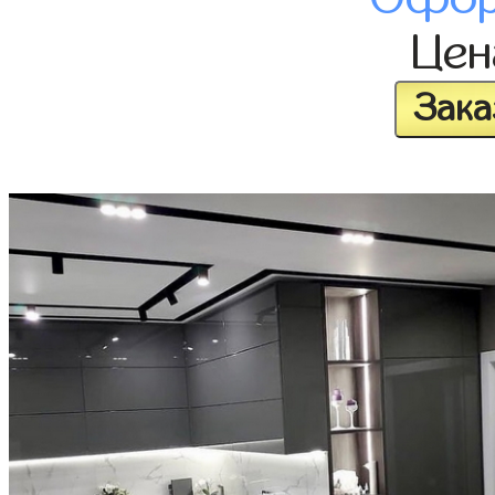
Це
Зака