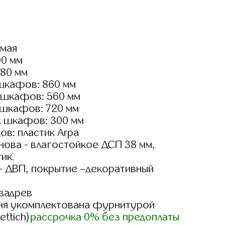
ямая
00 мм
180 мм
шкафов: 860 мм
 шкафов: 560 мм
 шкафов: 720 мм
х шкафов: 300 мм
в: пластик Arpa
ова - влагостойкое ДСП 38 мм,
ик.
- ДВП, покрытие –декоративный
вадрев
ня укомплектована фурнитурой
ettich)
рассрочка 0% без предоплаты