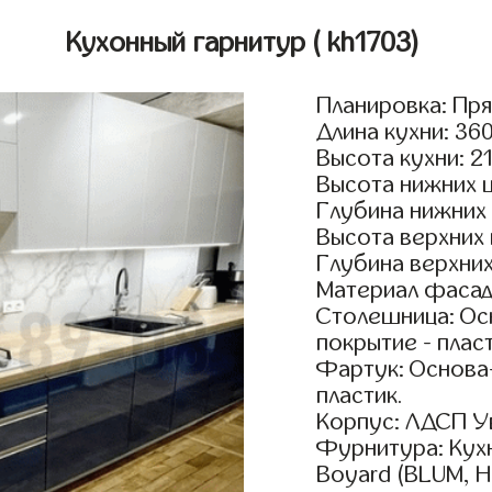
Кухонный гарнитур
( kh1703)
Планировка: Пр
Длина кухни: 36
Высота кухни: 2
Высота нижних 
Глубина нижних
Высота верхних
Глубина верхни
Материал фасадо
Столешница: Осн
покрытие - пласт
Фартук: Основа
пластик.
Корпус: ЛДСП У
Фурнитура: Кух
Boyard (BLUM, H