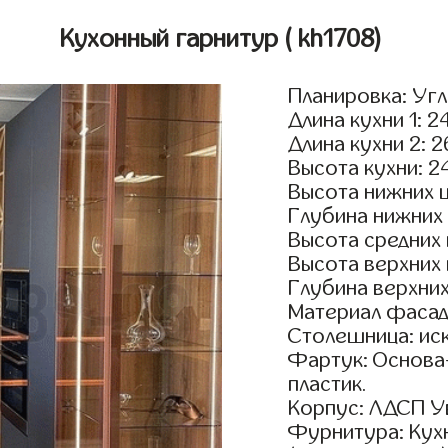
Кухонный гарнитур
( kh1708)
Планировка: Уг
Длина кухни 1: 2
Длина кухни 2: 
Высота кухни: 2
Высота нижних 
Глубина нижних
Высота средних
Высота верхних
Глубина верхни
Материал фасад
Столешница: ис
Фартук: Основа
пластик.
Корпус: ЛДСП У
Фурнитура: Кух