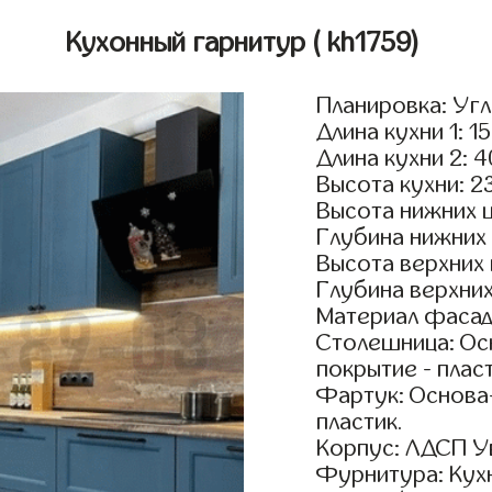
Кухонный гарнитур
( kh1759)
Планировка: Уг
Длина кухни 1: 1
Длина кухни 2: 
Высота кухни: 2
Высота нижних 
Глубина нижних
Высота верхних
Глубина верхни
Материал фасад
Столешница: Осн
покрытие - пласт
Фартук: Основа
пластик.
Корпус: ЛДСП У
Фурнитура: Кух