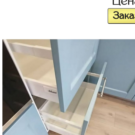
Це
Зака