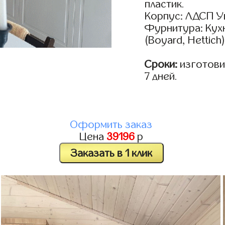
пластик.
Корпус: ЛДСП У
Фурнитура: Кух
(Boyard, Hettich
Сроки:
изготовим
7 дней.
Оформить заказ
Цена
39196
р
Заказать в 1 клик