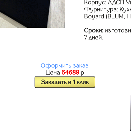
Корпус: ЛДСП У
Фурнитура: Кух
Boyard (BLUM, H
Сроки:
изготовим
7 дней.
Оформить заказ
Цена
64689
р
Заказать в 1 клик