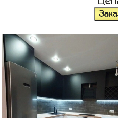
Це
Зака