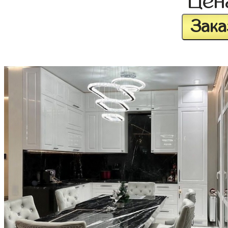
Це
Зака