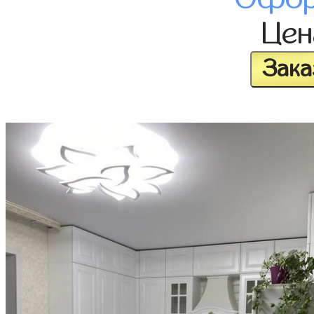
Це
Зака