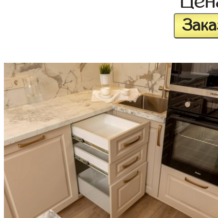
Це
Зака