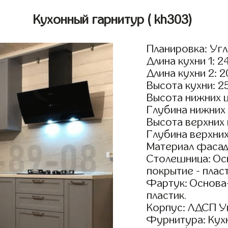
Кухонный гарнитур
( kh303)
Планировка: Уг
Длина кухни 1: 2
Длина кухни 2: 
Высота кухни: 2
Высота нижних 
Глубина нижних
Высота верхних
Глубина верхни
Материал фасад
Столешница: Осн
покрытие - пласт
Фартук: Основа
пластик.
Корпус: ЛДСП У
Фурнитура: Кух