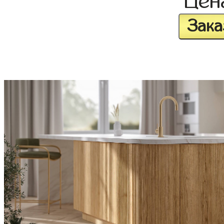
Це
Зака