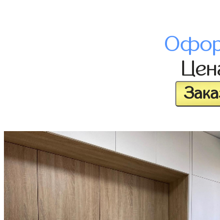
Офор
Це
Зака