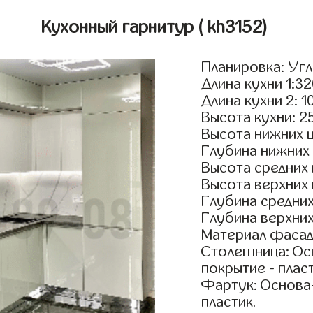
Кухонный гарнитур
( kh3152)
Планировка: Уг
Длина кухни 1:3
Длина кухни 2: 1
Высота кухни: 2
Высота нижних 
Глубина нижних
Высота средних
Высота верхних
Глубина средни
Глубина верхни
Материал фасадо
Столешница: Осн
покрытие - пласт
Фартук: Основа
пластик.