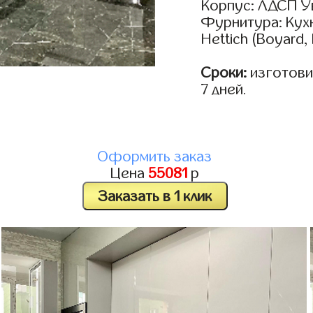
Корпус: ЛДСП У
Фурнитура: Кух
Hettich (Boyard
Сроки:
изготовим
7 дней.
Оформить заказ
Цена
55081
р
Заказать в 1 клик