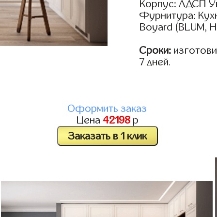
Корпус: ЛДСП У
Фурнитура: Кух
Boyard (BLUM, H
Сроки:
изготовим
7 дней.
Оформить заказ
Цена
42198
р
Заказать в 1 клик