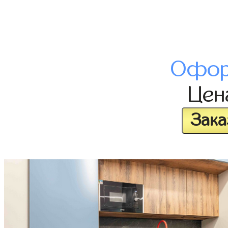
Офор
Це
Зака