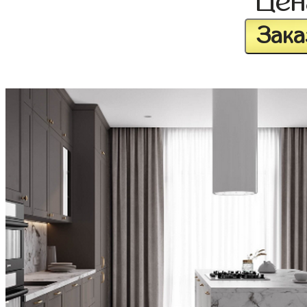
Це
Зака