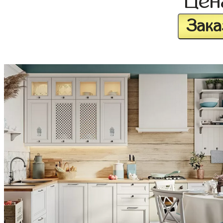
Це
Зака