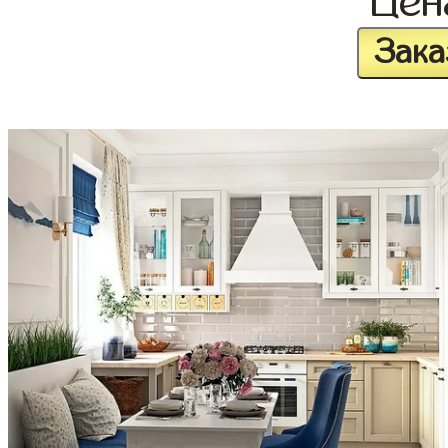
Це
Зака