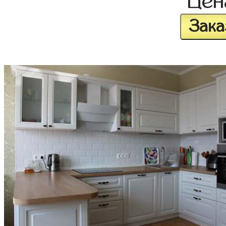
Це
Зака