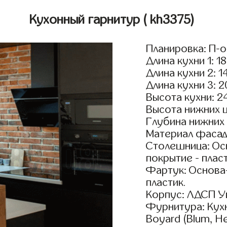
Кухонный гарнитур
( kh3375)
Планировка: П-
Длина кухни 1: 1
Длина кухни 2: 1
Длина кухни 3: 
Высота кухни: 2
Высота нижних 
Глубина нижних
Материал фасад
Столешница: Осн
покрытие - пласт
Фартук: Основа
пластик.
Корпус: ЛДСП У
Фурнитура: Кух
Boyard (Blum, He