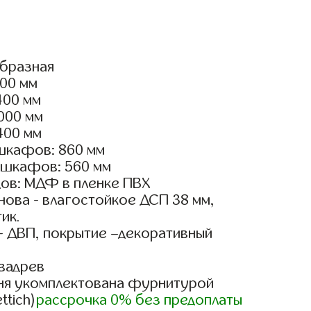
образная
800 мм
400 мм
2000 мм
400 мм
шкафов: 860 мм
 шкафов: 560 мм
ов: МДФ в пленке ПВХ
ова - влагостойкое ДСП 38 мм,
ик.
- ДВП, покрытие –декоративный
вадрев
ня укомплектована фурнитурой
ttich)
рассрочка 0% без предоплаты