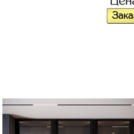
Це
Зака