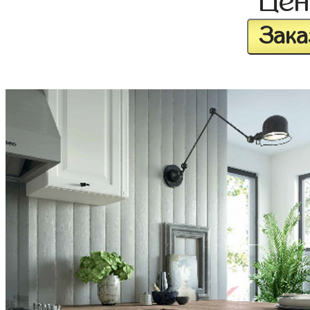
Це
Зака